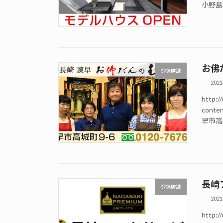
小野島町
お佛
登録店舗
202
http://
conte
早市高城
長崎
登録店舗
202
http://