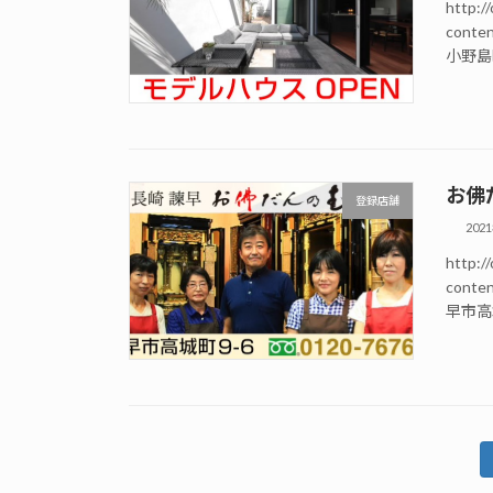
http://
conte
小野島町
お佛
登録店舗
202
http://
conte
早市高城