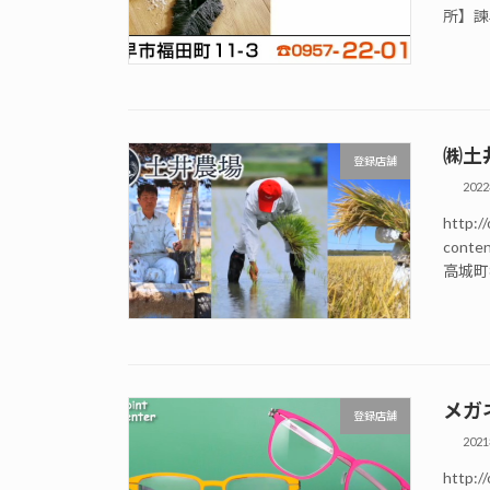
所】諫早
㈱土
登録店舗
202
http://
conte
高城町8
メガ
登録店舗
202
http://